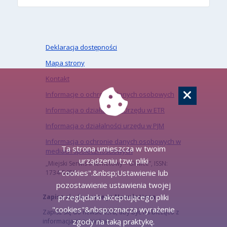
Deklaracja dostępności
Mapa strony
Kontakt
Informacje o ochronie danych osobowych
Informacja o działalności Urzędu w ETR
Informacja o działalności urzędu w PJM
Informacja o ochronie danych osobowych w
Ta strona umieszcza w twoim
mediach społecznościowych
urządzeniu tzw. pliki
„Miejski Serwis Internetowy – Gliwice”, ISSN:
"cookies".&nbsp;Ustawienie lub
1734-5480
pozostawienie ustawienia twojej
przeglądarki akceptującego pliki
Zapisz się do naszego Newslettera
"cookies"&nbsp;oznacza wyrażenie
Zapisz się do newslettera, aby być na bieżąco z
zgody na taką praktykę.
informacjami o mieście.