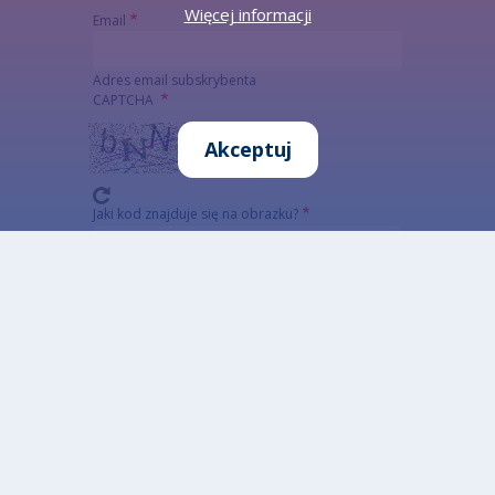
Więcej informacji
Email
Adres email subskrybenta
CAPTCHA
Akceptuj
Jaki kod znajduje się na obrazku?
Wprowadź znaki widoczne na obrazku.
To pytanie sprawdza, czy jesteś człowiekiem i
zapobiega wysyłaniu spamu. Jeżeli nie jesteś w
stanie rozwiązać captchy skorzystaj z wersji
alterntywnej (link poniżej)
Alternatywna CAPTCHA Matematyczna
Informacja szczegółowa o przetwarzaniu danych
osobowych