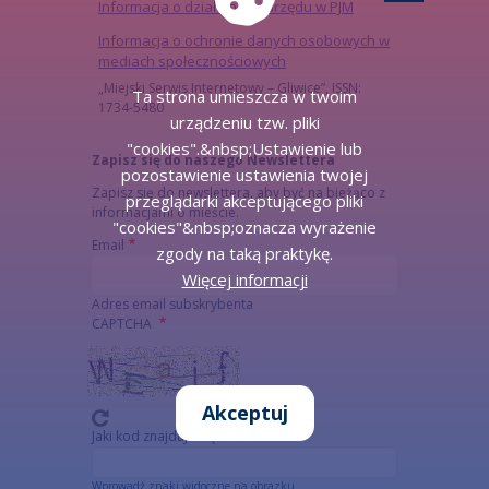
Informacja o działalności urzędu w PJM
Informacja o ochronie danych osobowych w
mediach społecznościowych
„Miejski Serwis Internetowy – Gliwice”, ISSN:
Ta strona umieszcza w twoim
1734-5480
urządzeniu tzw. pliki
"cookies".&nbsp;Ustawienie lub
Zapisz się do naszego Newslettera
pozostawienie ustawienia twojej
Zapisz się do newslettera, aby być na bieżąco z
przeglądarki akceptującego pliki
informacjami o mieście.
"cookies"&nbsp;oznacza wyrażenie
Email
zgody na taką praktykę.
Więcej informacji
Adres email subskrybenta
CAPTCHA
Akceptuj
Jaki kod znajduje się na obrazku?
Wprowadź znaki widoczne na obrazku.