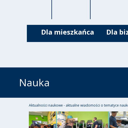
Dla mieszkańca
Dla bi
Nauka
Aktualności naukowe - aktualne wiadomości o tematyce nauk