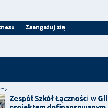
znesu
Zaangażuj się
owej.
Zespół Szkół Łączności w Gl
projektem dofinansowanym 