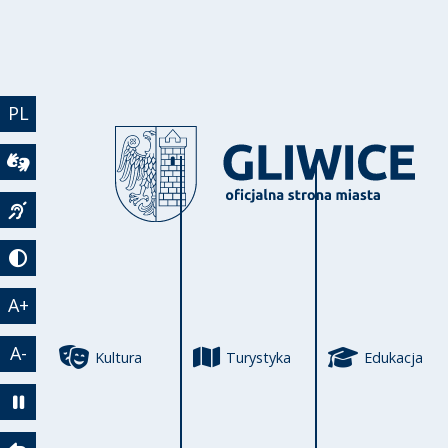
Przejdź do treści
PL
Wideotłumacz
Język migowy
Tryb kontrastowy
A+
A-
Kultura
Turystyka
Edukacja
Zatrzymaj animację