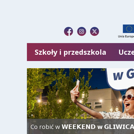
Szkoły i przedszkola
Ucze
Co robić w 𝗪𝗘𝗘𝗞𝗘𝗡𝗗 𝘄 𝗚𝗟𝗜𝗪𝗜𝗖