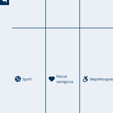
Powrót
Piecza
Sport
Niepełnospra
zastępcza