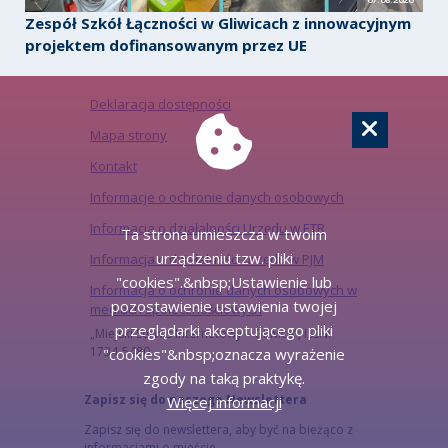
Zespół Szkół Łączności w Gliwicach z innowacyjnym
projektem dofinansowanym przez UE
Deklaracja dostępności
Mapa strony
Kontakt
Informacje o ochronie danych osobowych
Informacja o działalności Urzędu w ETR
Ta strona umieszcza w twoim
urządzeniu tzw. pliki
Informacja o działalności urzędu w PJM
"cookies".&nbsp;Ustawienie lub
Informacja o ochronie danych osobowych w
pozostawienie ustawienia twojej
mediach społecznościowych
przeglądarki akceptującego pliki
„Miejski Serwis Internetowy – Gliwice”, ISSN:
1734-5480
"cookies"&nbsp;oznacza wyrażenie
zgody na taką praktykę.
Zapisz się do naszego Newslettera
Więcej informacji
Zapisz się do newslettera, aby być na bieżąco z
informacjami o mieście.