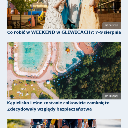
07.08.2026
Co robić w 𝗪𝗘𝗘𝗞𝗘𝗡𝗗 𝘄 𝗚𝗟𝗜𝗪𝗜𝗖𝗔𝗖𝗛?: 7–9 sierpnia
07.08.2026
Kąpielisko Leśne zostanie całkowicie zamknięte.
Zdecydowały względy bezpieczeństwa