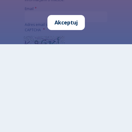
Email
Akceptuj
Adres email subskrybenta
CAPTCHA
Jaki kod znajduje się na obrazku?
Wprowadź znaki widoczne na obrazku.
To pytanie sprawdza, czy jesteś człowiekiem i
zapobiega wysyłaniu spamu. Jeżeli nie jesteś w
stanie rozwiązać captchy skorzystaj z wersji
alterntywnej (link poniżej)
Alternatywna CAPTCHA Matematyczna
Informacja szczegółowa o przetwarzaniu danych
osobowych