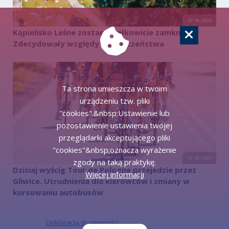
07.08.2026
Kąpielisko Leśne zostanie całkowicie zamknięte.
Zdecydowały względy bezpieczeństwa
Ta strona umieszcza w twoim
urządzeniu tzw. pliki
"cookies".&nbsp;Ustawienie lub
pozostawienie ustawienia twojej
przeglądarki akceptującego pliki
"cookies"&nbsp;oznacza wyrażenie
07.08.2026
zgody na taką praktykę.
Dzisiaj wyścig Tour de Pologne przejedzie przez
Więcej informacji
Gliwice. Utrudnienia dla kierowców i zmiany w
kursowaniu autobusów
Deklaracja dostępności