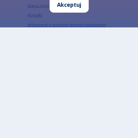
Akceptuj
Mapa strony
Kontakt
Informacje o ochronie danych osobowych
Informacja o działalności Urzędu w ETR
Informacja o działalności urzędu w PJM
Informacja o ochronie danych osobowych w
mediach społecznościowych
„Miejski Serwis Internetowy – Gliwice”, ISSN:
1734-5480
Zapisz się do naszego Newslettera
Zapisz się do newslettera, aby być na bieżąco z
informacjami o mieście.
Email
Adres email subskrybenta
CAPTCHA