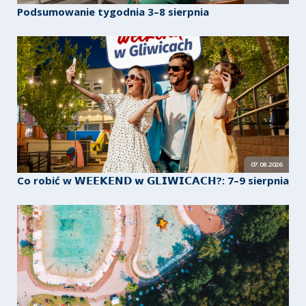
Podsumowanie tygodnia 3–8 sierpnia
07.08.2026
Co robić w 𝗪𝗘𝗘𝗞𝗘𝗡𝗗 𝘄 𝗚𝗟𝗜𝗪𝗜𝗖𝗔𝗖𝗛?: 7–9 sierpnia